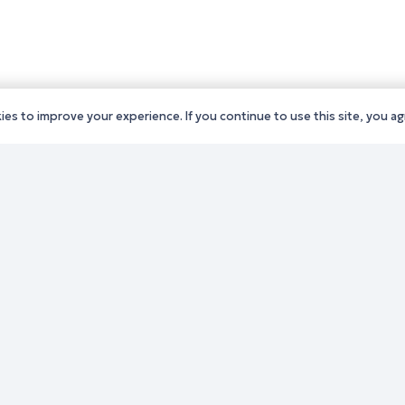
es to improve your experience. If you continue to use this site, you agr
ς Δράμας
Παλιό website (για αρχεια
ς Καβάλας
λόγους)
ς Ξάνθης
Τηλεφωνικός κατάλογος
ς Ροδόπης
Ανακοινώσεις
ς Έβρου
Διοικητική Ενημέρωση
Εκδηλώσεις