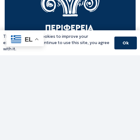
This website uses cookies to improve your
EL
experience. If you continue to use this site, you agree
Ok
with it.
Γραφείο Περιφερειάρχη
Γ. Κακουλίδη 1, 69132 Κομοτηνή, Ελλάδα
Email:
periferiarxis@pamth.gov.gr
Κεντρικό Πρωτόκολλο
Email:
pamth@pamth.gov.gr
Υπηρεσίες Δράμας
Υπηρεσίες Καβάλας