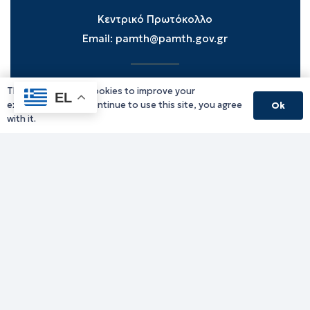
Κεντρικό Πρωτόκολλο
Email:
pamth@pamth.gov.gr
This website uses cookies to improve your
Υπηρεσίες Δράμας
EL
experience. If you continue to use this site, you agree
Ok
Υπηρεσίες Καβάλας
with it.
Υπηρεσίες Ξάνθης
Υπηρεσίες Ροδόπης
Υπηρεσίες Έβρου
Παλιό website (για αρχειακούς λόγους)
Τηλεφωνικός κατάλογος
Ανακοινώσεις
Διοικητική Ενημέρωση
Εκδηλώσεις