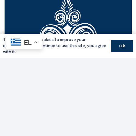
This website uses cookies to improve your
EL
experience. If you continue to use this site, you agree
Ok
with it.
Γραφείο Περιφερειάρχη
Γ. Κακουλίδη 1, 69132 Κομοτηνή, Ελλάδα
Email:
periferiarxis@pamth.gov.gr
Κεντρικό Πρωτόκολλο
Email:
pamth@pamth.gov.gr