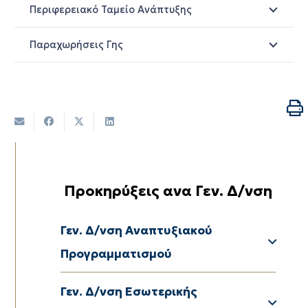
Περιφερειακό Ταμείο Ανάπτυξης
Παραχωρήσεις Γης
Προκηρύξεις ανα Γεν. Δ/νση
Δ/νση Αναπτυξιακού Προγραμματισμού
Δ/νση Περιβ/ντος & Χωρικού Σχεδιασµού
Γεν. Δ/νση Αναπτυξιακού
Προγραμματισμού
Δ/νση Διαφάνειας & Ηλεκτρονικής Διακυβέρνησης
Δ/νση Διοικητικού – Οικονομικού ΠΕ Δράμας
Δ/νση Διοικητικού – Οικονομικούν ΠΕ Καβάλας
Δ/νση Διοικητικού – Οικονομικού ΠΕ Ξάνθης
Δ/νση Διοικητικού – Οικονομικού ΠΕ Έβρου
Γεν. Δ/νση Εσωτερικής