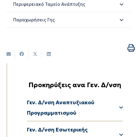
Περιφερειακό Ταμείο Ανάπτυξης
Παραχωρήσεις Γης
Προκηρύξεις ανα Γεν. Δ/νση
Δ/νση Αναπτυξιακού Προγραμματισμού
Δ/νση Περιβ/ντος & Χωρικού Σχεδιασµού
Γεν. Δ/νση Αναπτυξιακού
Προγραμματισμού
Δ/νση Διαφάνειας & Ηλεκτρονικής Διακυβέρνησης
Δ/νση Διοικητικού – Οικονομικού ΠΕ Δράμας
Δ/νση Διοικητικού – Οικονομικούν ΠΕ Καβάλας
Δ/νση Διοικητικού – Οικονομικού ΠΕ Ξάνθης
Δ/νση Διοικητικού – Οικονομικού ΠΕ Έβρου
Γεν. Δ/νση Εσωτερικής