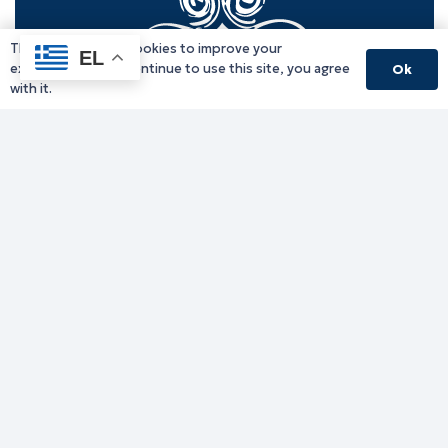
This website uses cookies to improve your
EL
experience. If you continue to use this site, you agree
Ok
with it.
Γραφείο Περιφερειάρχη
Γ. Κακουλίδη 1, 69132 Κομοτηνή, Ελλάδα
Email:
periferiarxis@pamth.gov.gr
Κεντρικό Πρωτόκολλο
Email:
pamth@pamth.gov.gr