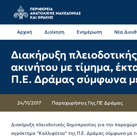
Αρχική
Διοίκηση
Ενημέρωση
Νέα Διευ
Επικοινωνία & Διευθύνσεις με την ΠΕ Δράμας
Επικοινωνία & Διευθύνσεις με την ΠΕ Καβάλας
Διακήρυξη πλειοδοτική
ακινήτου µε τίµηµα, έκ
Π.Ε. Δράμας σύµφωνα µε
24/11/2017
Παραχωρήσεις Γης ΠΕ Δράμας
Διακήρυξη πλειοδοτικής δημοπρασίας για την παραχώρη
αγρόκτηµα “Καλλιφύτου” της Π.Ε. Δράμας σύµφωνα µε τ