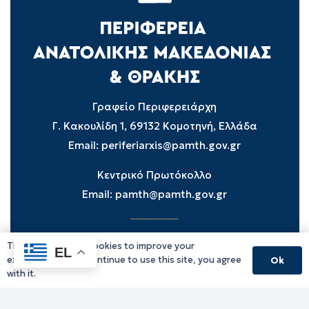
Γραφείο Περιφερειάρχη
Γ. Κακουλίδη 1, 69132 Κομοτηνή, Ελλάδα
Email:
periferiarxis@pamth.gov.gr
Κεντρικό Πρωτόκολλο
Email:
pamth@pamth.gov.gr
This website uses cookies to improve your
Υπηρεσίες Δράμας
EL
experience. If you continue to use this site, you agree
Ok
Υπηρεσίες Καβάλας
with it.
Υπηρεσίες Ξάνθης
Υπηρεσίες Ροδόπης