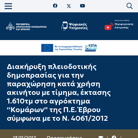
Διακήρυξη πλειοδοτικής
δημοπρασίας για την
παραχώρηση κατά χρήση
ακινήτου µε τίµηµα, έκτασης
1.610τµ στο αγρόκτηµα
“Κομάρων” της Π.Ε. Έβρου
σύµφωνα µε το Ν. 4061/2012
13/11/2017
Παραχωρήσεις