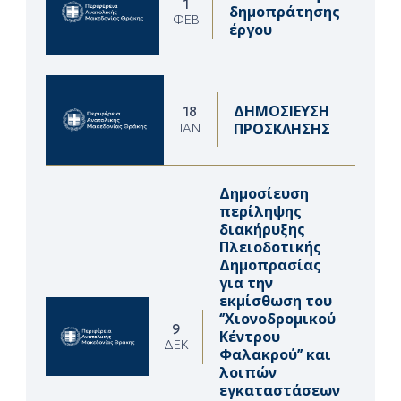
1
δημοπράτησης
ΦΕΒ
έργου
ΔΗΜΟΣΙΕΥΣΗ
18
ΠΡΟΣΚΛΗΣΗΣ
ΙΑΝ
Δημοσίευση
περίληψης
διακήρυξης
Πλειοδοτικής
Δημοπρασίας
για την
εκμίσθωση του
‘’Χιονοδρομικού
9
Κέντρου
ΔΕΚ
Φαλακρού’’ και
λοιπών
εγκαταστάσεων