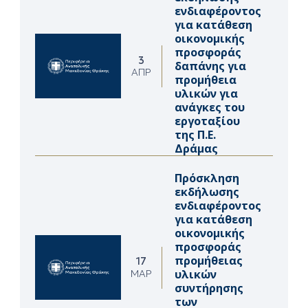
ενδιαφέροντος
για κατάθεση
οικονομικής
προσφοράς
3
δαπάνης για
ΑΠΡ
προμήθεια
υλικών για
ανάγκες του
εργοταξίου
της Π.Ε.
Δράμας
Πρόσκληση
εκδήλωσης
ενδιαφέροντος
για κατάθεση
οικονομικής
προσφοράς
προμήθειας
17
υλικών
ΜΑΡ
συντήρησης
των