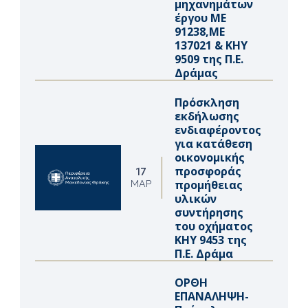
μηχανημάτων
έργου ΜΕ
91238,ΜΕ
137021 & ΚΗΥ
9509 της Π.Ε.
Δράμας
Πρόσκληση
εκδήλωσης
ενδιαφέροντος
για κατάθεση
οικονομικής
προσφοράς
17
προμήθειας
ΜΑΡ
υλικών
συντήρησης
του οχήματος
ΚΗΥ 9453 της
Π.Ε. Δράμα
ΟΡΘΗ
ΕΠΑΝΑΛΗΨΗ-