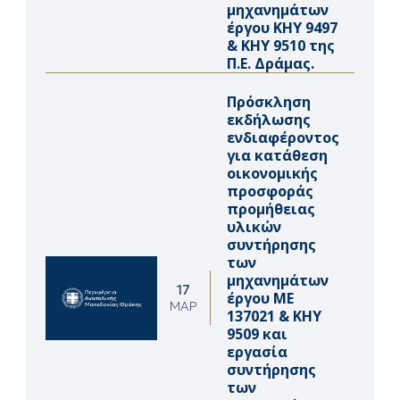
μηχανημάτων
έργου ΚΗΥ 9497
& ΚΗΥ 9510 της
Π.Ε. Δράμας.
Πρόσκληση
εκδήλωσης
ενδιαφέροντος
για κατάθεση
οικονομικής
προσφοράς
προμήθειας
υλικών
συντήρησης
των
μηχανημάτων
17
έργου ΜΕ
ΜΑΡ
137021 & ΚΗΥ
9509 και
εργασία
συντήρησης
των