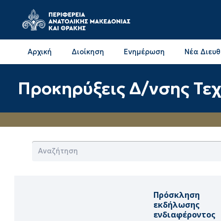
Αρχική
Διοίκηση
Ενημέρωση
Νέα Διευ
Επικοινωνία & Διευθύνσεις με την ΠΕ Δράμας
Επικοινωνία & Διευθύνσεις με την ΠΕ Καβάλας
Προκηρύξεις Δ/νσης Τε
Πρόσκληση
εκδήλωσης
ενδιαφέροντος