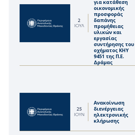
για κατάθεση
οικονομικής
προσφοράς
δαπάνης
2
προμήθειας
ΙΟΎΛ
υλικών και
εργασίας
συντήρησης του
οχήματος ΚΗΥ
9451 της Π.Ε.
Δράμας
Ανακοίνωση
διενέργειας
25
ηλεκτρονικής
ΙΟΎΝ
κλήρωσης