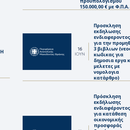
προϋπολογισμού
150.000,00 € με Φ.Π.Α.
Προσκληση
εκδηλωσης
ενδιαφεροντο
για την προμη
3 βιβλιων (νεο
16
ΤΗ
κωδικας για
ΙΟΎΝ
δημοσια εργα 
μελετες με
νομολογια
κατ΄αρθρο)
Πρόσκληση
εκδήλωσης
ενδιαφέροντο
για κατάθεση
οικονομικής
προσφοράς