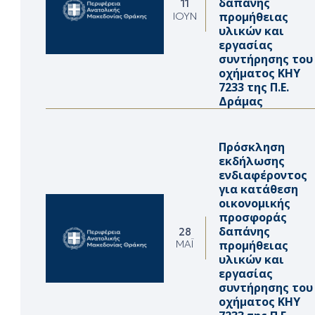
δαπάνης
11
προμήθειας
ΙΟΎΝ
υλικών και
εργασίας
συντήρησης του
οχήματος ΚΗΥ
7233 της Π.Ε.
Δράμας
Πρόσκληση
εκδήλωσης
ενδιαφέροντος
για κατάθεση
οικονομικής
προσφοράς
δαπάνης
28
προμήθειας
ΜΆΙ
υλικών και
εργασίας
συντήρησης του
οχήματος ΚΗΥ