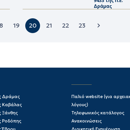
9433 της Π.Ε.
Δράμας
8
19
20
21
22
23
ς Δράμας
Παλιό website (για αρχεια
ς Καβάλας
λόγους)
ς Ξάνθης
Τηλεφωνικός κατάλογος
ς Ροδόπης
Ανακοινώσεις
ς Έβρου
Διοικητική Ενημέρωση