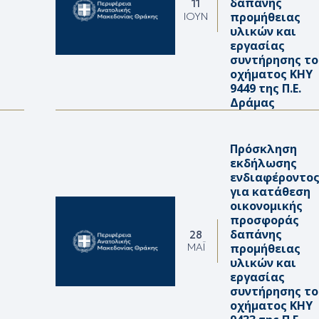
δαπάνης
11
προμήθειας
ΙΟΎΝ
υλικών και
εργασίας
συντήρησης το
οχήματος ΚΗΥ
9449 της Π.Ε.
Δράμας
Πρόσκληση
εκδήλωσης
ενδιαφέροντο
για κατάθεση
οικονομικής
προσφοράς
δαπάνης
28
προμήθειας
ΜΆΙ
υλικών και
εργασίας
συντήρησης το
οχήματος ΚΗΥ