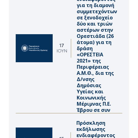
για τη διαμονή
συμμετεχόντων
σε ξενοδοχείο
δύο και τριών
αστέρων στην
Ορεστιάδα (26
άτομα) για τη
17
δράση
ΙΟΎΝ
«ΟΡΕΣΤΕΙΑ
2021» της
Περιφέρειας
Α.Μ.Θ., δια της
Δ/νσης
Δημόσιας
Υγείας και
Κοινωνικής
Μέριμνας Π.Ε.
Έβρου σε συν
Πρόσκληση
εκδήλωσης
ενδιαφέροντος