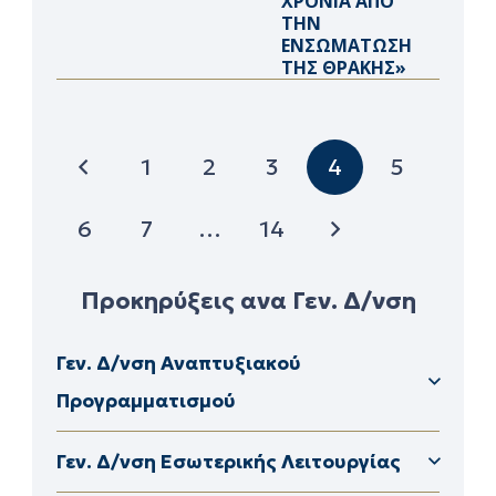
ΧΡΟΝΙΑ ΑΠΟ
ΤΗΝ
ΕΝΣΩΜΑΤΩΣΗ
ΤΗΣ ΘΡΑΚΗΣ»
1
2
3
4
5
6
7
…
14
Προκηρύξεις ανα Γεν. Δ/νση
Γεν. Δ/νση Αναπτυξιακού
Προγραμματισμού
Δ/νση Διαφάνειας & Ηλεκτρονικής Διακυβέρνησης
Δ/νση Διοικητικού – Οικονομικούν ΠΕ Καβάλας
Γεν. Δ/νση Εσωτερικής Λειτουργίας