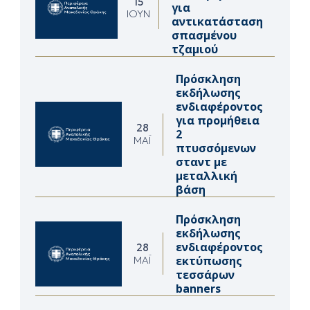
15
για
ΙΟΎΝ
αντικατάσταση
σπασμένου
τζαμιού
Πρόσκληση
εκδήλωσης
ενδιαφέροντος
για προμήθεια
28
2
ΜΆΙ
πτυσσόμενων
σταντ με
μεταλλική
βάση
Πρόσκληση
εκδήλωσης
ενδιαφέροντος
28
εκτύπωσης
ΜΆΙ
τεσσάρων
banners