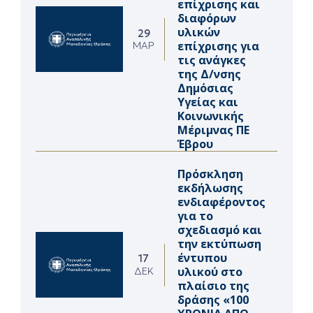
επίχρισης και
διαφόρων
υλικών
29
επίχρισης για
ΜΑΡ
τις ανάγκες
της Δ/νσης
Δημόσιας
Υγείας και
Κοινωνικής
Μέριμνας ΠΕ
Έβρου
Πρόσκληση
εκδήλωσης
ενδιαφέροντος
για το
σχεδιασμό και
την εκτύπωση
έντυπου
17
υλικού στο
ΔΕΚ
πλαίσιο της
δράσης «100