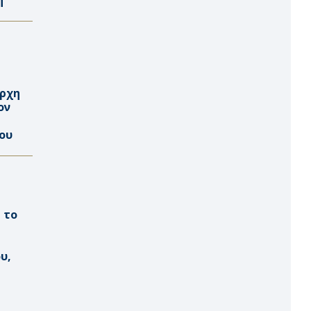
άρχη
ον
ίου
 το
υ,