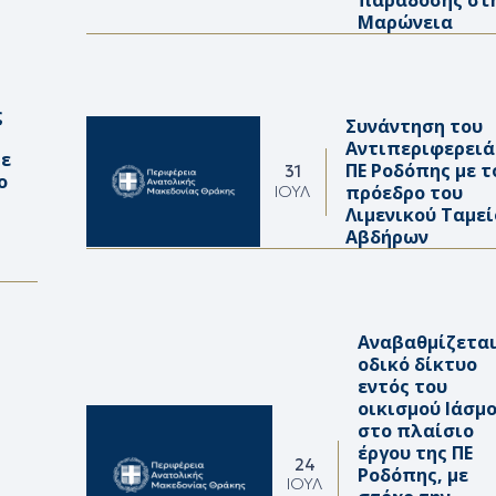
Μαρώνεια
ς
Συνάντηση του
Αντιπεριφερει
με
ΠΕ Ροδόπης με τ
31
ο
πρόεδρο του
ΙΟΎΛ
Λιμενικού Ταμε
Αβδήρων
Αναβαθμίζεται
οδικό δίκτυο
εντός του
οικισμού Ιάσμο
στο πλαίσιο
έργου της ΠΕ
24
Ροδόπης, με
ΙΟΎΛ