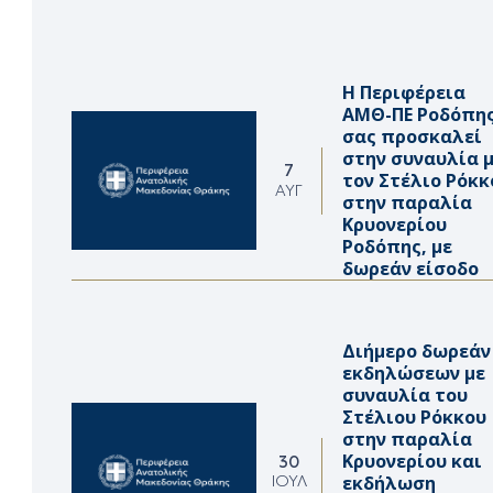
Η Περιφέρεια
ΑΜΘ-ΠΕ Ροδόπη
σας προσκαλεί
στην συναυλία 
7
τον Στέλιο Ρόκκ
ΑΥΓ
στην παραλία
Κρυονερίου
Ροδόπης, με
δωρεάν είσοδο
Διήμερο δωρεάν
εκδηλώσεων με
συναυλία του
Στέλιου Ρόκκου
στην παραλία
Κρυονερίου και
30
εκδήλωση
ΙΟΎΛ