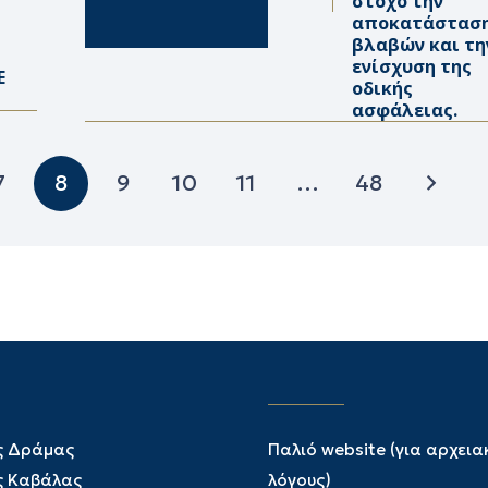
στόχο την
αποκατάστασ
βλαβών και τη
ενίσχυση της
Ε
οδικής
ασφάλειας.
7
8
9
10
11
…
48
ς Δράμας
Παλιό website (για αρχεια
ς Καβάλας
λόγους)