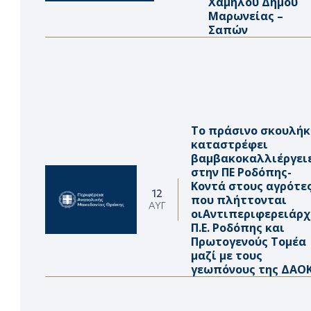
Χαμηλού Δήμου
Μαρωνείας –
Σαπών
Το πράσινο σκουλήκ
καταστρέφει
βαμβακοκαλλιέργει
στην ΠΕ Ροδόπης-
Κοντά στους αγρότε
12
που πλήττονται
ΑΥΓ
οιΑντιπεριφερειάρχ
Π.Ε. Ροδόπης και
Πρωτογενούς Τομέα
μαζί με τους
γεωπόνους της ΔΑΟ