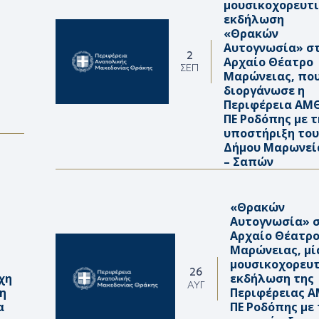
μουσικοχορευτ
εκδήλωση
«Θρακών
Αυτογνωσία» σ
2
Αρχαίο Θέατρο
ΣΕΠ
Μαρώνειας, πο
διοργάνωσε η
Περιφέρεια ΑΜ
ΠΕ Ροδόπης με τ
υποστήριξη το
Δήμου Μαρωνεί
– Σαπών
«Θρακών
Αυτογνωσία» 
Αρχαίο Θέατρ
Μαρώνειας, μί
μουσικοχορευ
26
χη
εκδήλωση της
ΑΥΓ
η
Περιφέρειας 
α
ΠΕ Ροδόπης με 