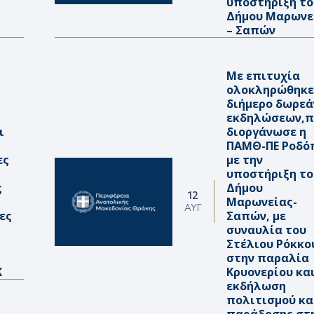
υποστήριξη το
Δήμου Μαρωνε
– Σαπών
Με επιτυχία
ολοκληρώθηκε
διήμερο δωρεά
εκδηλώσεων,π
ι
διοργάνωσε η
ΠΑΜΘ-ΠΕ Ροδό
ες
με την
υποστήριξη το
ς
Δήμου
12
Μαρωνείας-
ΑΥΓ
ες
Σαπών, με
συναυλία του
Στέλιου Ρόκκο
στην παραλία
Κ
Κρυονερίου κα
εκδήλωση
πολιτισμού κα
παράδοσης στ