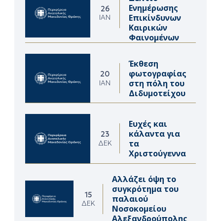
Ενημέρωσης
26
Επικίνδυνων
ΙΑΝ
Καιρικών
Φαινομένων
Έκθεση
φωτογραφίας
20
στη πόλη του
ΙΑΝ
Διδυμοτείχου
Ευχές και
κάλαντα για
23
τα
ΔΕΚ
Χριστούγεννα
Αλλάζει όψη το
συγκρότημα του
15
παλαιού
ΔΕΚ
Νοσοκομείου
Αλεξανδρούπολης