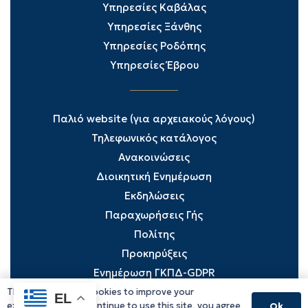
Υπηρεσίες Καβάλας
Υπηρεσίες Ξάνθης
Υπηρεσίες Ροδόπης
Υπηρεσίες Έβρου
Παλιό website (για αρχειακούς λόγους)
Τηλεφωνικός κατάλογος
Ανακοινώσεις
Διοικητική Ενημέρωση
Εκδηλώσεις
Παραχωρήσεις Γής
Πολίτης
Προκηρύξεις
Ενημέρωση ΓΚΠΔ-GDPR
This website uses cookies to improve your
EL
experience. If you continue to use this site, you agree
Ok