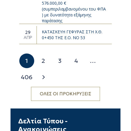
576.000,00 €
(συμπεριλαμβανομένου του ΦΠΑ
) με δυνατότητα εξάμηνης
παράτασης
ΚΑΤΑΣΚΕΥΗ ΓΕΦΥΡΑΣ ΣΤΗ Χ.Θ.
29
ΑΠΡ
0+450 ΤΗΣ Ε.Ο. ΝΟ 53
1
2
3
4
…
406
ΟΛΕΣ ΟΙ ΠΡΟΚΗΡΥΞΕΙΣ
Δελτία Τύπου -
Ανακοινώσεις