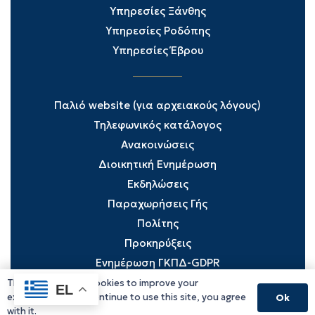
Υπηρεσίες Ξάνθης
Υπηρεσίες Ροδόπης
Υπηρεσίες Έβρου
Παλιό website (για αρχειακούς λόγους)
Τηλεφωνικός κατάλογος
Ανακοινώσεις
Διοικητική Ενημέρωση
Εκδηλώσεις
Παραχωρήσεις Γής
Πολίτης
Προκηρύξεις
Ενημέρωση ΓΚΠΔ-GDPR
This website uses cookies to improve your
EL
experience. If you continue to use this site, you agree
Ok
with it.